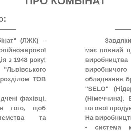
ПРО КОМБІНАТ
о:
інат" (ЛЖК) –
Завдяки
олійножирової
має повний ц
ія з 1948 року!
виробництв
 "Львівського
виробничого 
дрозділом ТОВ
обладнання б
"SELO" (Ніде
дчені фахівці,
(Німеччина).
я того, щоб
готової продукц
иємства та
На виробницт
• система м