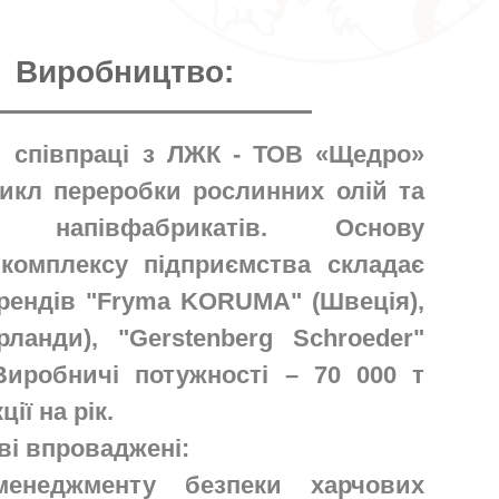
Виробництво:
 співпраці з ЛЖК - ТОВ «Щедро»
икл переробки рослинних олій та
а напівфабрикатів. Основу
комплексу підприємства складає
рендів "Fryma KORUMA" (Швеція),
рланди), "Gerstenberg Schroeder"
 Виробничі потужності – 70 000 т
ії на рік.
ві впроваджені:
енеджменту безпеки харчових